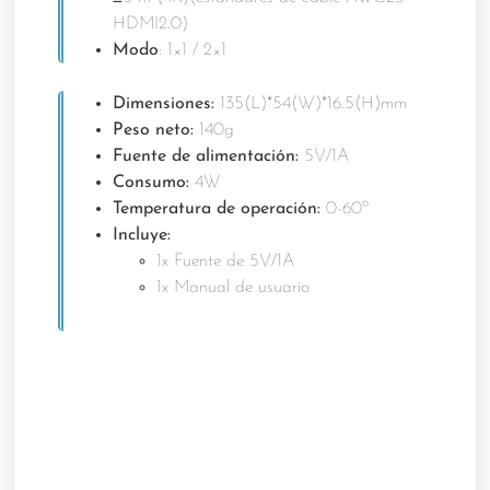
HDMI2.0)
Modo
: 1×1 / 2×1
Dimensiones:
135(L)*54(W)*16.5(H)mm
Peso neto:
140g
Fuente de alimentación:
5V/1A
Consumo:
4W
Temperatura de operación:
0-60º
Incluye:
1x Fuente de 5V/1A
1x Manual de usuario