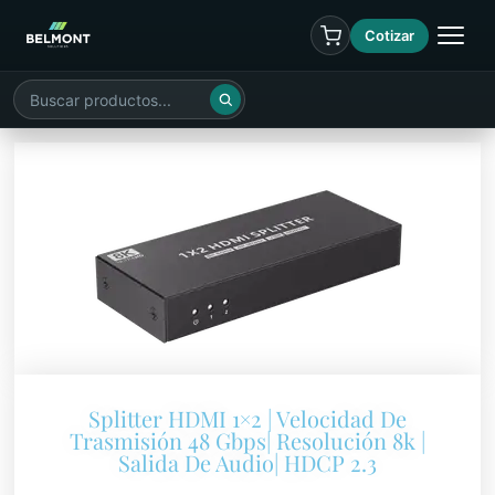
Cotizar
Splitter HDMI 1×2 | Velocidad De
Trasmisión 48 Gbps| Resolución 8k |
Salida De Audio| HDCP 2.3