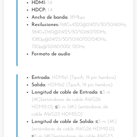
HDMI:
1.4
HDCP:
1.4
Ancho de banda:
18Mbps
Resiluciones:
7680×4320@24/25/30/50/60Hz,
3840×2160@24/25/30/50/60/120Hz,
1080p@24/25/30/50/60/120/240Hz,
720p@50/60/100/ 120Hz
Formato de audio
Entrada:
HDMIx1 (TipoA, 19 pin hembra)
Salida:
HDMIx2 (TipoA, 19 pin hembra)
Longitud de cable de Entrada:
≤3 m
(4K)(estándares de cable AWG26
HDMI2.0), ≤5 m (4K) (estándares de
cable AWG23 HDMI2.0)
Longitud de cable de Salida:
≤3 m (4K)
(estándares de cable AWG26 HDMI2.0),
≤5 m (4K)(estándares de cable AWG23