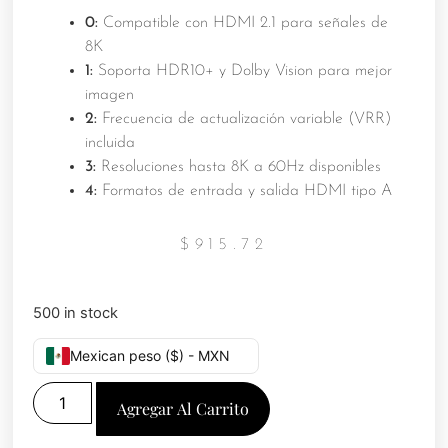
0:
Compatible con HDMI 2.1 para señales de
8K
1:
Soporta HDR10+ y Dolby Vision para mejor
imagen
2:
Frecuencia de actualización variable (VRR)
incluida
3:
Resoluciones hasta 8K a 60Hz disponibles
4:
Formatos de entrada y salida HDMI tipo A
$
915.72
500 in stock
Mexican peso ($) - MXN
Agregar Al Carrito