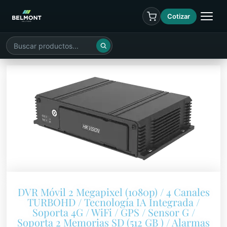
Cotizar
DVR Móvil 2 Megapixel (1080p) / 4 Canales
TURBOHD / Tecnología IA Integrada /
Soporta 4G / WiFi / GPS / Sensor G /
Soporta 2 Memorias SD (512 GB ) / Alarmas