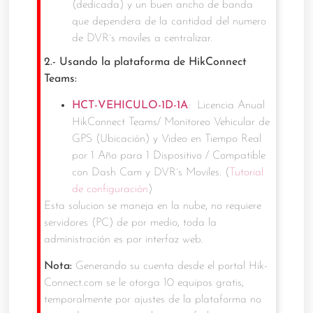
(dedicada) y un buen ancho de banda
que dependera de la cantidad del numero
de DVR´s moviles a centralizar.
2.- Usando la plataforma de HikConnect
Teams:
HCT-VEHICULO-1D-1A
: Licencia Anual
HikConnect Teams/ Monitoreo Vehicular de
GPS (Ubicación) y Video en Tiempo Real
por 1 Año para 1 Dispositivo / Compatible
con Dash Cam y DVR´s Moviles. (
Tutorial
de configuración
)
Esta solucion se maneja en la nube, no requiere
servidores (PC) de por medio, toda la
administración es por interfaz web.
Nota:
Generando su cuenta desde el portal Hik-
Connect.com se le otorga 10 equipos gratis,
temporalmente por ajustes de la plataforma no