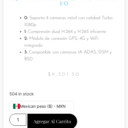
I/O
0:
Soporta 4 cámaras móvil con calidad Turbo
1080p
1:
Compresión dual H.264 y H.265 eficiente
2:
Módulo de conexión GPS, 4G y WiFi
integrado
3:
Compatible con cámaras IA ADAS, DSM y
BSD
$
9,301.30
504 in stock
Mexican peso ($) - MXN
Agregar Al Carrito