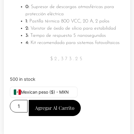
0:
Supresor de descargas atmosféricas para
protección eléctrica
1:
Pastilla térmica 800 VCC, 20 A, 2 polos
2:
Varistor de óxido de silicio para estabilidad
3:
Tiempo de respuesta 5 nanosegundos
4:
Kit recomendado para sistemas fotovoltaicos
$
2,373.25
500 in stock
Mexican peso ($) - MXN
Agregar Al Carrito