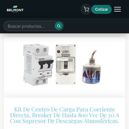
Cotizar
Kit De Centro De Carga Para Corriente
Directa, Breaker De Hasta 800 Vcc De 20 A
Con Supresor De Descargas Atmosféricas.