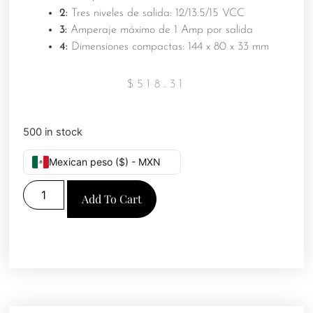
2:
Tres niveles de salida: 12/13.5/15 VCC
3:
Amperaje máximo de 1 Amp por salida
4:
Dimensiones compactas: 144 x 80 x 33 mm
$
518.31
500 in stock
Mexican peso ($) - MXN
Add To Cart