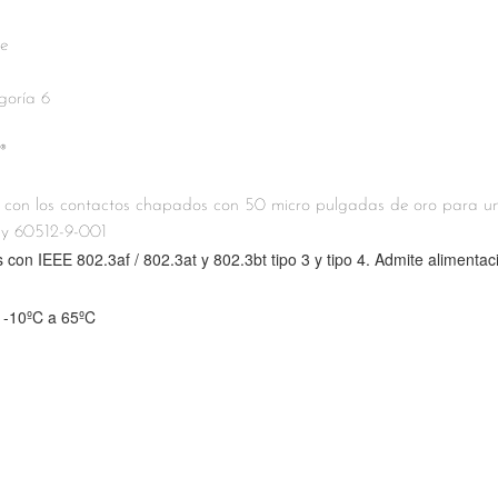
re
goría 6
®
on los contactos chapados con 50 micro pulgadas de oro para un 
y 60512-9-001
s con IEEE 802.3af / 802.3at y 802.3bt tipo 3 y tipo 4. Admite aliment
 -10ºC a 65ºC