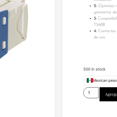
2:
Optimiza r
geometría de
3:
Compatibil
T568B
4:
Contactos 
de oro
500 in stock
Mexican peso
Agrega