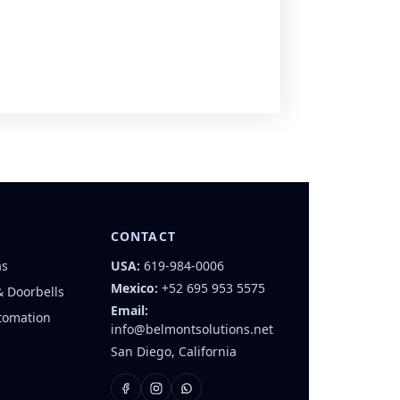
CONTACT
as
USA:
619-984-0006
Mexico:
+52 695 953 5575
& Doorbells
Email:
tomation
info@belmontsolutions.net
San Diego, California