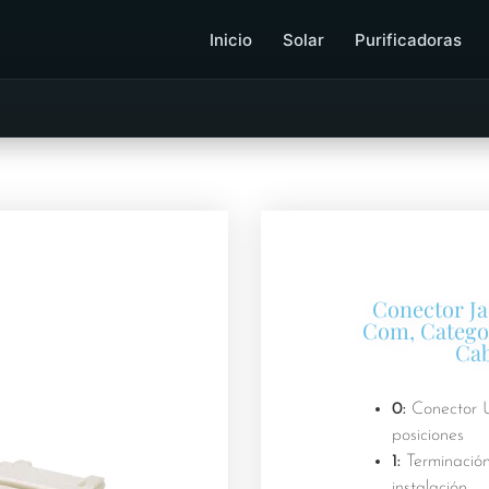
Inicio
Solar
Purificadoras
Conector Ja
Com, Categor
Cab
0:
Conector U
posiciones
1:
Terminación
instalación