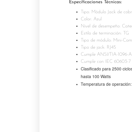
Especificaciones Técnicas:
Tipo: Módulo Jack de cob
Color: Azul
Nivel de desempeño: Cate
Estilo de terminación: TG
Tipo de módulo: Mini-Com
Tipo de jack: RJ45
Cumple ANSI/TIA-1096-A c
Cumple con IEC 60603-7 
Clasificado para 2500 ciclo
hasta 100 Watts
Temperatura de operación: