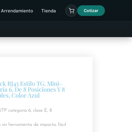
Arrendamiento
Tienda
Cotizar
ck RJ45 Estilo TG, Mini-
ía 6, De 8 Posiciones Y 8
les, Color Azul
TP categoría 6, clase E, 8
 sin herramienta de impacto, fácil