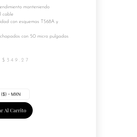
endimiento manteniendo
l cable
idad con esquemas T568A y
chapados con 50 micro pulgadas
$
349.27
 ($) - MXN
r Al Carrito